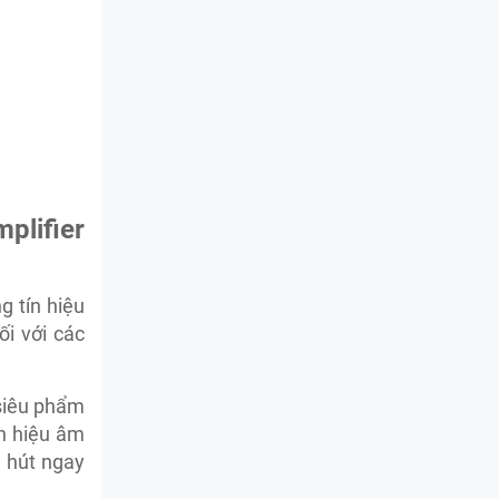
lifier
 tín hiệu
i với các
siêu phẩm
n hiệu âm
n hút ngay