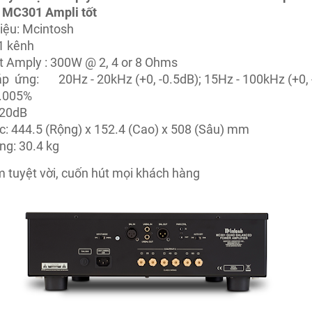
 MC301 Ampli tốt
iệu: Mcintosh
1 kênh
t Amply : 300W @ 2, 4 or 8 Ohms
áp ứng:
20Hz - 20kHz (+0, -0.5dB); 15Hz - 100kHz (+0,
.005%
20dB
c: 444.5 (Rộng) x 152.4 (Cao) x 508 (Sâu) mm
ng: 30.4 kg
m tuyệt vời, cuốn hút mọi khách hàng