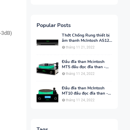
Popular Posts
 -3dB)
Thớt Chống Rung thiết bị
âm thanh McIntosh AS125
- Audio Hoàng Hải
tháng 11 21, 2022
Đầu đĩa than Mcintosh
MT5 đầu đọc đĩa than -
Audio Hoàng Hải
tháng 11 24, 2022
Đầu đĩa than McIntosh
MT10 đầu đọc đĩa than -
Audio Hoàng Hải
tháng 11 24, 2022
Tags