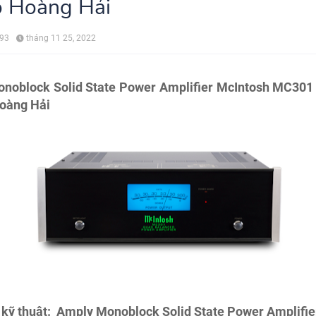
o Hoàng Hải
993
tháng 11 25, 2022
noblock Solid State Power Amplifier McIntosh MC301 
Hoàng Hải
kỹ thuật:
Amply Monoblock Solid State Power Amplifie