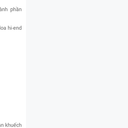
hành phần
loa hi-end
ần khuếch