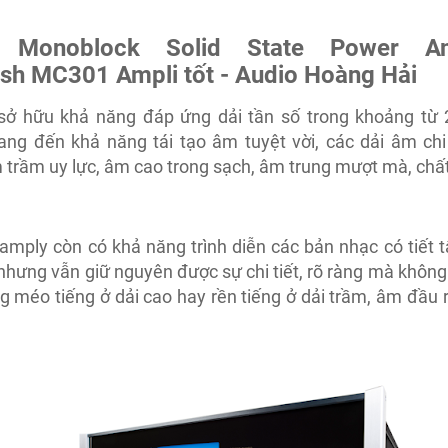
 Monoblock Solid State Power Amp
sh MC301 Ampli tốt - Audio Hoàng Hải
 sở hữu khả năng đáp ứng dải tần số trong khoảng từ
ng đến khả năng tái tạo âm tuyệt vời, các dải âm chi t
 trầm uy lực, âm cao trong sạch, âm trung mượt mà, chất
 amply còn có khả năng trình diễn các bản nhạc có tiết 
 nhưng vẫn giữ nguyên được sự chi tiết, rõ ràng mà không
g méo tiếng ở dải cao hay rền tiếng ở dải trầm, âm đầu 