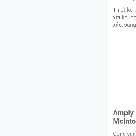
Thiết kế 
với khun
xảo, sang
Amply
McInto
Công suấ