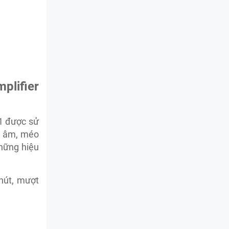
lifier
1 được sử
ễu âm, méo
hững hiệu
hút, mượt