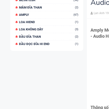
Audi
MCINTOSH
(58)
MÂM ĐĨA THAN
(2)
Lan Anh 1
AMPLY
(67)
LOA HIEND
(1)
LOA KHÔNG DÂY
Amply Mo
(3)
- Audio 
ĐẦU ĐĨA THAN
(2)
ĐẦU ĐỌC ĐĨA HI END
(1)
Thông số 