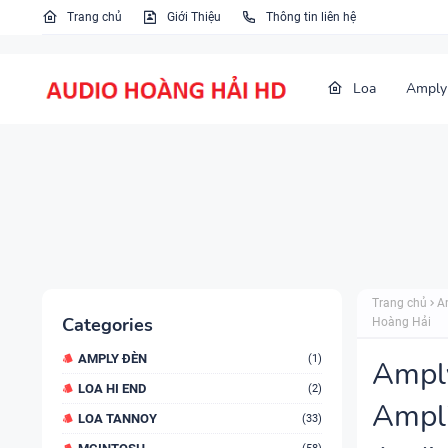
Trang chủ
Giới Thiệu
Thông tin liên hệ
Loa
Amply
Trang chủ
A
Categories
Hoàng Hải
AMPLY ĐÈN
(1)
Amply
LOA HI END
(2)
Ampli
LOA TANNOY
(33)