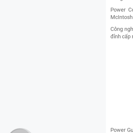
Power Co
McIntosh 
Công nghệ
đỉnh cấp 
Power Gu