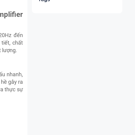
lifier
 20Hz đến
iết, chất
 lượng.
tấu nhanh,
 hề gây ra
ra thực sự