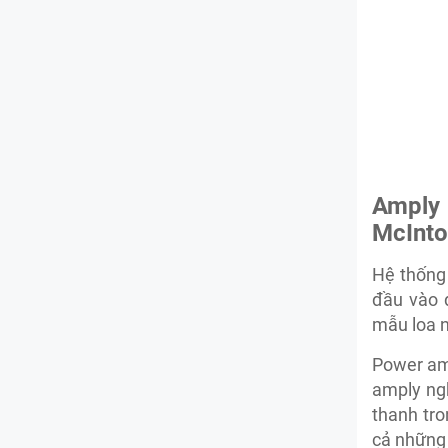
Amply
McInto
Hệ thống
đầu vào 
mẫu loa n
Power am
amply ng
thanh tro
cả những 