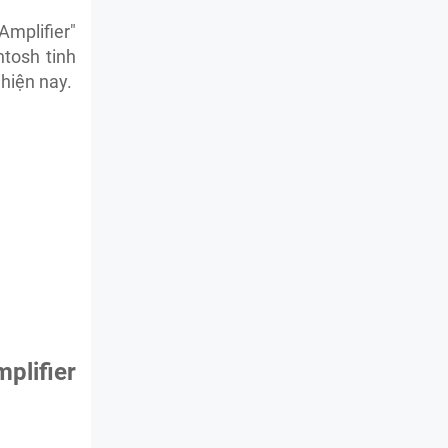
Amplifier"
tosh tinh
hiện nay.
lifier