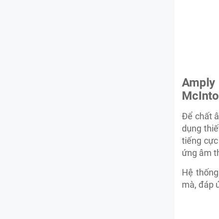
Amply
McInto
Để chất 
dụng thiế
tiếng cự
ứng âm th
Hệ thống
mà, đáp ứ