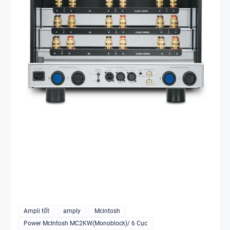
Ampli tốt
amply
Mcintosh
Power McIntosh MC2KW(Monoblock)/ 6 Cục