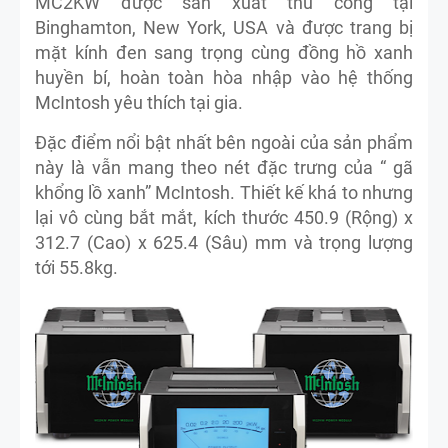
MC2KW được sản xuất thủ công tại
Binghamton, New York, USA và được trang bị
mặt kính đen sang trọng cùng đồng hồ xanh
huyền bí, hoàn toàn hòa nhập vào hệ thống
McIntosh yêu thích tại gia.
Đặc điểm nổi bật nhất bên ngoài của sản phẩm
này là vẫn mang theo nét đặc trưng của “ gã
khổng lồ xanh” McIntosh. Thiết kế khá to nhưng
lại vô cùng bắt mắt, kích thước 450.9 (Rộng) x
312.7 (Cao) x 625.4 (Sâu) mm và trọng lượng
tới 55.8kg.