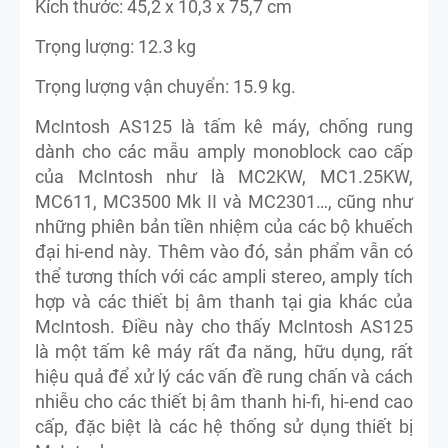
Kích thước: 45,2 x 10,3 x 75,7 cm
Trọng lượng: 12.3 kg
Trọng lượng vận chuyển: 15.9 kg.
McIntosh AS125 là tấm kê máy, chống rung
dành cho các mẫu amply monoblock cao cấp
của McIntosh như là MC2KW, MC1.25KW,
MC611, MC3500 Mk II và MC2301…, cũng như
những phiên bản tiền nhiệm của các bộ khuếch
đại hi-end này. Thêm vào đó, sản phẩm vẫn có
thể tương thích với các ampli stereo, amply tích
hợp và các thiết bị âm thanh tại gia khác của
McIntosh. Điều này cho thấy McIntosh AS125
là một tấm kê máy rất đa năng, hữu dụng, rất
hiệu quả để xử lý các vấn đề rung chấn và cách
nhiễu cho các thiết bị âm thanh hi-fi, hi-end cao
cấp, đặc biệt là các hệ thống sử dụng thiết bị