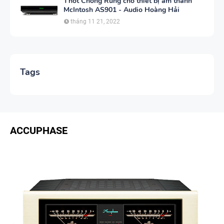
Thớt Chống Rung cho thiết bị âm thanh
McIntosh AS901 - Audio Hoàng Hải
tháng 11 21, 2022
Tags
ACCUPHASE