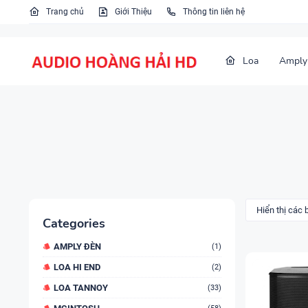
Trang chủ
Giới Thiệu
Thông tin liên hệ
Loa
Amply
Hiển thị các
Categories
AMPLY ĐÈN
(1)
LOA HI END
(2)
LOA TANNOY
(33)