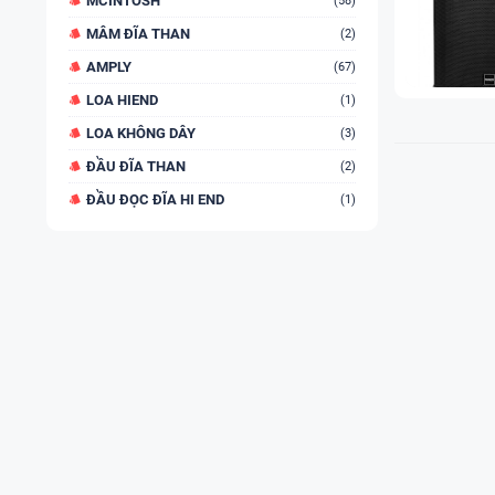
MCINTOSH
(58)
MÂM ĐĨA THAN
(2)
AMPLY
(67)
LOA HIEND
(1)
LOA KHÔNG DÂY
(3)
ĐẦU ĐĨA THAN
(2)
ĐẦU ĐỌC ĐĨA HI END
(1)