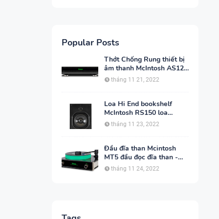
Popular Posts
Thớt Chống Rung thiết bị
âm thanh McIntosh AS125
- Audio Hoàng Hải
tháng 11 21, 2022
Loa Hi End bookshelf
McIntosh RS150 loa
không dây - Audio Hoàng
tháng 11 23, 2022
Hải
Đầu đĩa than Mcintosh
MT5 đầu đọc đĩa than -
Audio Hoàng Hải
tháng 11 24, 2022
Tags