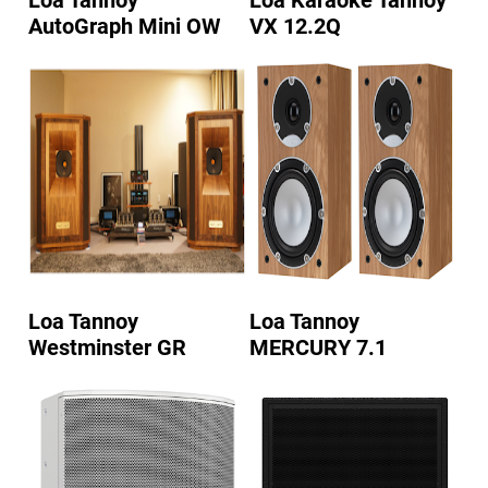
Loa Tannoy
Loa Karaoke Tannoy
AutoGraph Mini OW
VX 12.2Q
Loa Tannoy
Loa Tannoy
Westminster GR
MERCURY 7.1