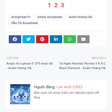
1
2
3
Accuphase 3+
Amply Accuphase
Audio Hoàng Hải
Đầu CD Acuuphase
CŨ HƠN
MỚI HƠN
Amply Accuphase E-370 ampli tốt
Tai Nghe Marshall Monitor II A.N.C
- Audio Hoàng Hải
Black Diamond - Audio Hoàng Hải
Người đăng:
Lan Anh 1993
Biên soạn nội dung chăm sóc website người viết
Blog